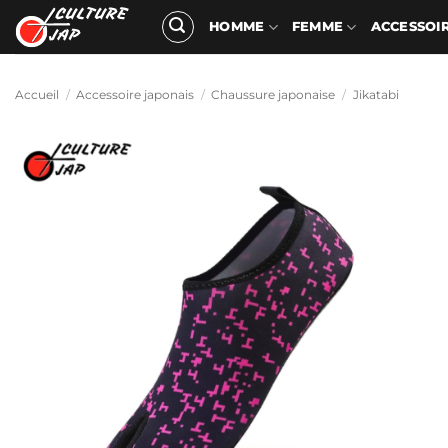
Passer
HOMME
FEMME
ACCESSOI
au
contenu
Accueil
/
Accessoire japonais
/
Chaussure japonaise
/
Jikatabi
Ajouter
à la
liste
d’envies