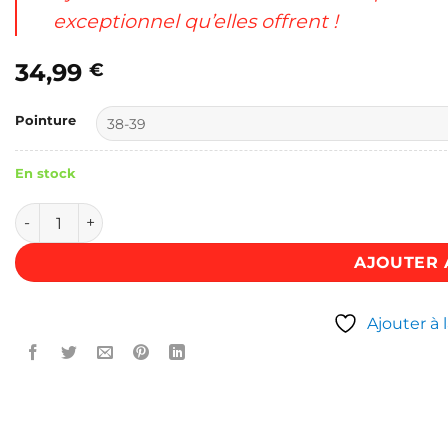
exceptionnel qu’elles offrent !
34,99
€
Pointure
En stock
quantité de Chaussure style japonais - Jikatabi Pinku
AJOUTER 
Ajouter à l